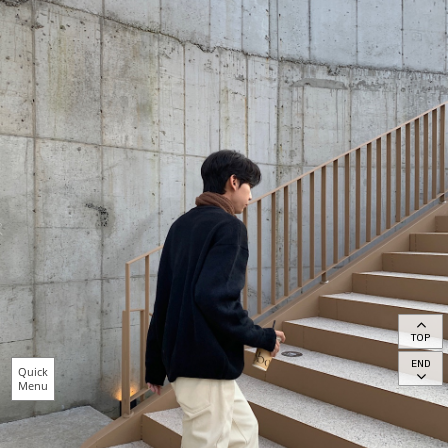
TOP
END
Quick
Menu