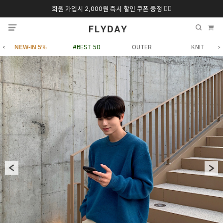
회원 가입시 2,000원 즉시 할인 쿠폰 증정 ❤️‍🔥
추석 특별 할인 10~
ONLY 7일간!
20% 9/6 화 ~ 9/12월
NEW-IN 5%
#BEST 50
OUTER
KNIT