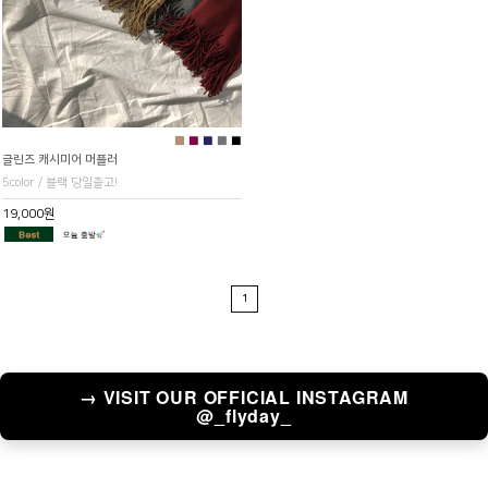
■
■
■
■
■
글린즈 캐시미어 머플러
5color / 블랙 당일출고!
19,000원
1
→ VISIT OUR OFFICIAL INSTAGRAM
@_flyday_