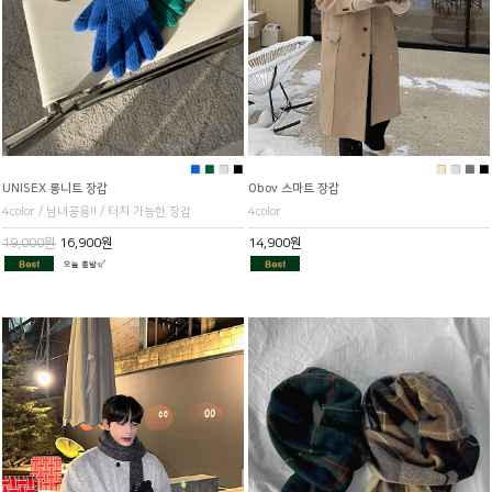
■
■
■
■
■
■
■
■
UNISEX 롱니트 장갑
Obov 스마트 장갑
4color / 남녀공용!! / 터치 가능한 장갑
4color
19,000원
16,900원
14,900원