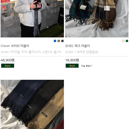
■
■
■
■
■
Clover 브러쉬 머플러
모네드 체크 머플러
3color /아크릴 70% 폴리24% 스판4% 울2%
2color / 브라운 당일발송!
46,900원
18,900원