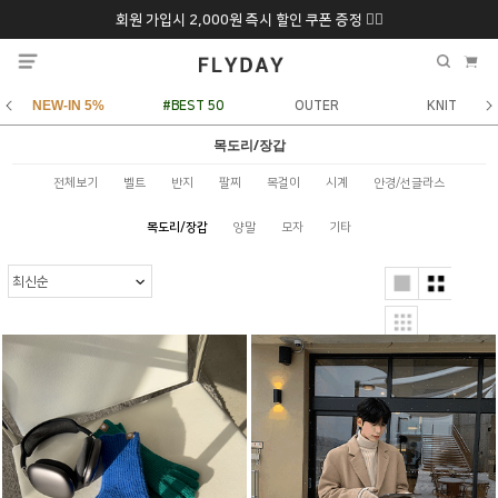
회원 가입시 2,000원 즉시 할인 쿠폰 증정 ❤️‍🔥
추석 특별 할인 10~
ONLY 7일간!
20% 9/6 화 ~ 9/12월
NEW-IN 5%
#BEST 50
OUTER
KNIT
목도리/장갑
전체보기
벨트
반지
팔찌
목걸이
시계
안경/선글라스
목도리/장갑
양말
모자
기타