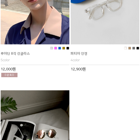
■
■
■
■
■
■
■
■
■
루아딘 8각 선글라스
퍼티아 안경
5color
4color
12,000원
12,900원