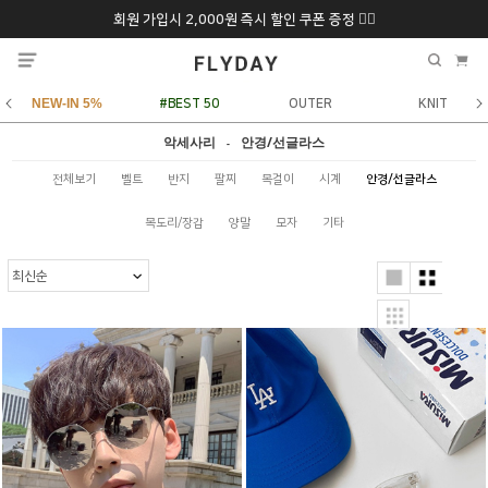
회원 가입시 2,000원 즉시 할인 쿠폰 증정 ❤️‍🔥
추석 특별 할인 10~
ONLY 7일간!
20% 9/6 화 ~ 9/12월
NEW-IN 5%
#BEST 50
OUTER
KNIT
악세사리
안경/선글라스
-
전체보기
벨트
반지
팔찌
목걸이
시계
안경/선글라스
목도리/장갑
양말
모자
기타