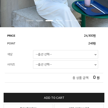
PRICE
24,900
원
POINT
249원
색상
사이즈
0
총 상품 금액
원
ADD TO CART