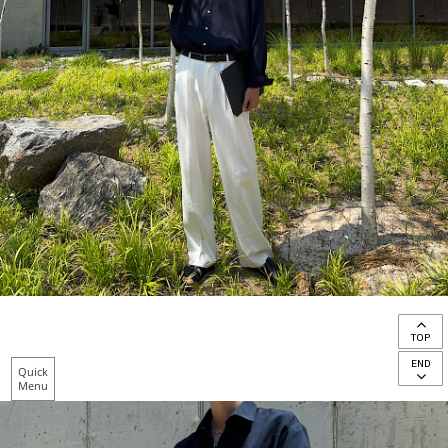
TOP
END
Quick
Menu