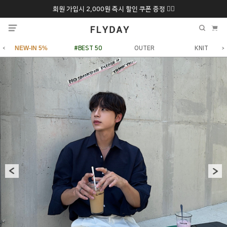
회원 가입시 2,000원 즉시 할인 쿠폰 증정 ❤️‍🔥
추석 특별 할인 10~
ONLY 7일간!
20% 9/6 화 ~ 9/12월
NEW-IN 5%
#BEST 50
OUTER
KNIT