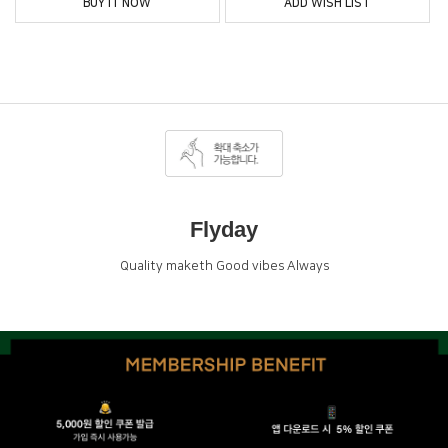
BUY IT NOW
ADD WISH LIST
Flyday
Quality maketh Good vibes Always