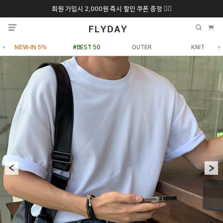
회원 가입시 2,000원 즉시 할인 쿠폰 증정 ❤️‍🔥
추석 특별 할인 10~
ONLY 7일간!
20% 9/6 화 ~ 9/12월
NEW-IN 5%
#BEST 50
OUTER
KNIT