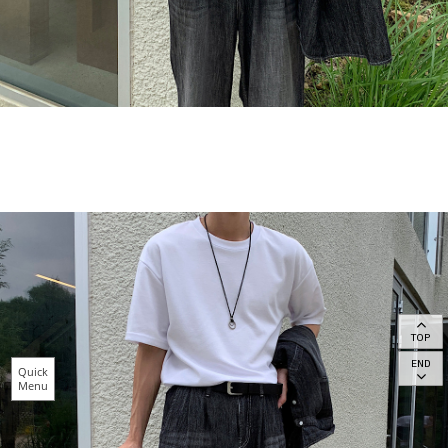
TOP
END
Quick
Menu