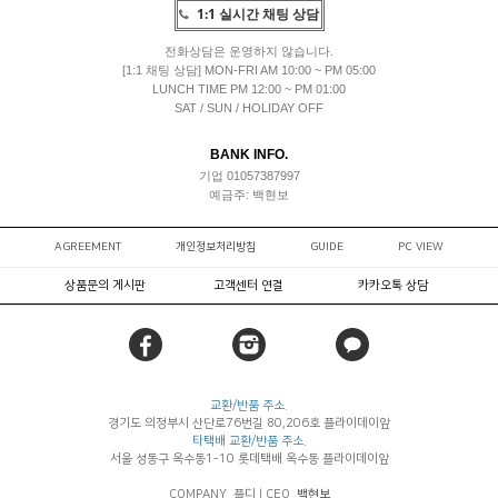
1:1 실시간 채팅 상담
전화상담은 운영하지 않습니다.
[1:1 채팅 상담] MON-FRI AM 10:00 ~ PM 05:00
LUNCH TIME PM 12:00 ~ PM 01:00
SAT / SUN / HOLIDAY OFF
BANK INFO.
기업 01057387997
예금주: 백현보
AGREEMENT
개인정보처리방침
GUIDE
PC VIEW
상품문의 게시판
고객센터 연결
카카오톡 상담
교환/반품 주소.
경기도 의정부시 산단로76번길 80,206호 플라이데이앞
타택배 교환/반품 주소.
서울 성동구 옥수동1-10 롯데택배 옥수동 플라이데이앞
COMPANY. 플디
|
CEO.
백현보