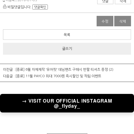
이종욱 | 2018-01-03
댓글
삭제
비밀댓글입니다.
댓글확인
수정
삭제
목록
글쓰기
이전글 :
[종료] 6월 자체제작 '유어핏' 데님팬츠 구매시 반팔 티셔츠 증정
(2)
다음글 :
[종료] 11월 PAYCO 최대 7000원 즉시할인 및 적립 이벤트
→ VISIT OUR OFFICIAL INSTAGRAM
@_flyday_