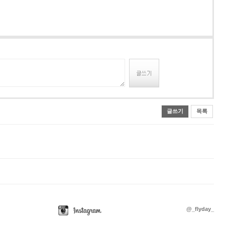
글쓰기
목록
@_flyday_