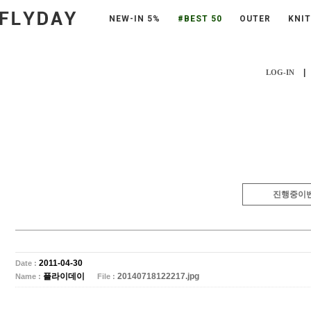
NEW-IN 5%
#BEST 50
OUTER
KNIT
|
LOG-IN
진행중이
2011-04-30
Date :
플라이데이
20140718122217.jpg
Name :
File :