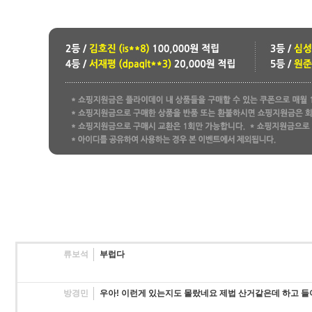
류보석
부럽다
방경민
우아! 이런게 있는지도 몰랐네요 제법 산거같은데 하고 들어왔더니.