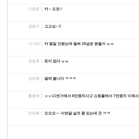
이준호
캬 ~ 도전 !
권현구
고고싱~ !!
이기태
캬 몇일 안됬는데 벌써 30넘은 분들이 ㅠㅠ
권윤호
돈이 없다 ㅠㅠ
김태영
달려 봅니다 ㅋㅋㅋ
황윤욱
ㅜㅜ11번가에서 8만원치사고 쇼핑몰에서 7만원치 이제사
민태혁
오오오~~ 이번달 살것 좀 있는데 굿 ㅋㅋ