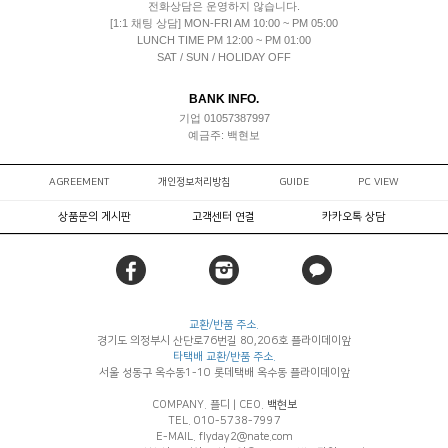
전화상담은 운영하지 않습니다.
[1:1 채팅 상담] MON-FRI AM 10:00 ~ PM 05:00
LUNCH TIME PM 12:00 ~ PM 01:00
SAT / SUN / HOLIDAY OFF
BANK INFO.
기업 01057387997
예금주: 백현보
AGREEMENT
개인정보처리방침
GUIDE
PC VIEW
상품문의 게시판
고객센터 연결
카카오톡 상담
교환/반품 주소.
경기도 의정부시 산단로76번길 80,206호 플라이데이앞
타택배 교환/반품 주소.
서울 성동구 옥수동1-10 롯데택배 옥수동 플라이데이앞
COMPANY. 플디
|
CEO.
백현보
TEL. 010-5738-7997
E-MAIL. flyday2@nate.com