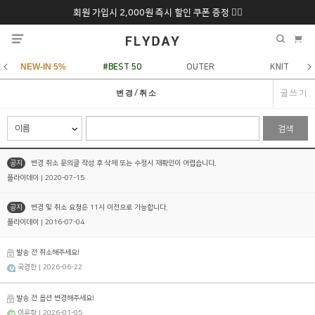
회원 가입시 2,000원 즉시 할인 쿠폰 증정 ❤️‍🔥
추석 특별 할인 10~
ONLY 7일간!
20% 9/6 화 ~ 9/12월
NEW-IN 5%
#BEST 50
OUTER
KNIT
글쓰기
변경/취소
검색
공지
변경 취소 문의글 작성 후 삭제 또는 수정시 재확인이 어렵습니다.
플라이데이 | 2020-07-15
공지
변경 및 취소 요청은 11시 이전으로 가능합니다.
플라이데이 | 2016-07-04
발송 전 취소해주세요!
국경한
| 2026-06-22
발송 전 옵션 변경해주세요!
이윤학
| 2026-01-05