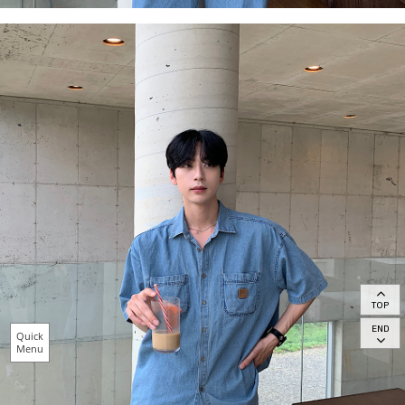
TOP
END
Quick
Menu