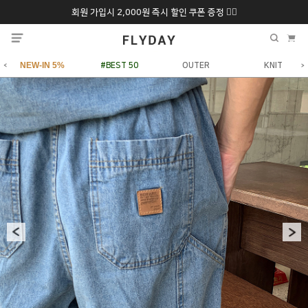
회원 가입시 2,000원 즉시 할인 쿠폰 증정 ❤️‍🔥
추석 특별 할인 10~
ONLY 7일간!
20% 9/6 화 ~ 9/12월
NEW-IN 5%
#BEST 50
OUTER
KNIT