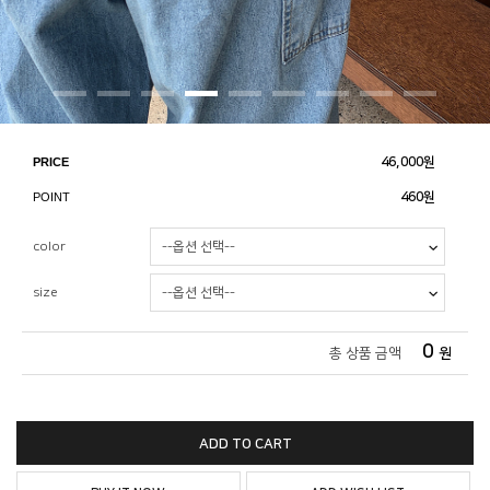
PRICE
46,000
원
POINT
460원
color
size
0
총 상품 금액
원
ADD TO CART