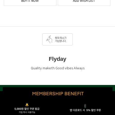
BUY IT NOW
ADD WISH LIST
Flyday
Quality maketh Good vibes Always