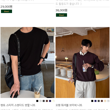
도 활용도가 좋습니다 :)
29,000원
38,000원
■
■
■
■
■
■
■
■
■
■
■
■
렌토 스티치 스탠다드 반팔 니트
오웬 워셔블 브이넥 니트