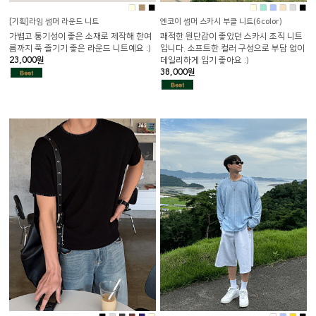
■
■
■
■
■
■
■
■
■
[기획]라임 썸머 라운드 니트
엔코이 썸머 스카시 부클 니트(6color)
가볍고 통기성이 좋은 소재로 제작해 한여
쾌적한 원단감이 좋았던 스카시 조직 니트
름까지 쭉 즐기기 좋은 라운드 니트예요 :)
입니다. 소프트한 컬러 구성으로 부담 없이
23,000원
데일리하게 입기 좋아요 :)
38,000원