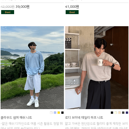
42,000원
39,000원
41,000원
■
■
■
■
■
■
■
■
■
클라우드 썸머 매쉬 니트
로디 브이넥 데일리 하프 니트
-얇은 매쉬 디자인으로 여름 시즌 활용도 정말 뛰
얇고 가벼운 원단감으로 퀄리티 좋게 제작한 브이
어난 비치 썸머 슬리브입니다:)
넥니트예요. 과하지 않은 넥라인으로 단독,이너로