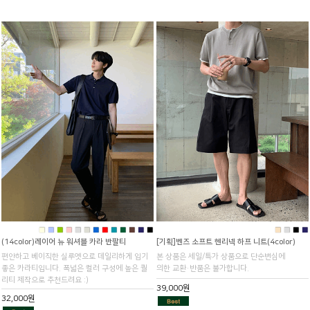
■
■
■
■
■
■
■
■
■
■
■
■
■
■
■
■
■
(14color)레이어 뉴 워셔블 카라 반팔티
[기획]벤즈 소프트 헨리넥 하프 니트(4color)
편안하고 베이직한 실루엣으로 데일리하게 입기
본 상품은 세일/특가 상품으로 단순변심에
좋은 카라티입니다. 폭넓은 컬러 구성에 높은 퀄
의한 교환·반품은 불가합니다.
리티 제작으로 추천드려요 :)
39,000원
32,000원