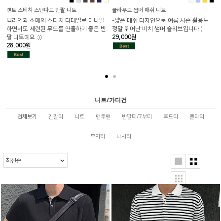
■
■
■
■
■
■
■
■
■
■
렌토 스티치 스탠다드 반팔 니트
클라우드 썸머 매쉬 니트
넥라인과 소매의 스티치 디테일로 미니멀
-얇은 매쉬 디자인으로 여름 시즌 활용도
하면서도 세련된 무드를 연출하기 좋은 반
정말 뛰어난 비치 썸머 슬리브입니다:)
팔 니트예요 :))
29,000원
28,000원
4
니트/가디건
전체보기
긴팔티
니트
맨투맨
반팔티/7부티
후드티
폴라티
무지티
나시티