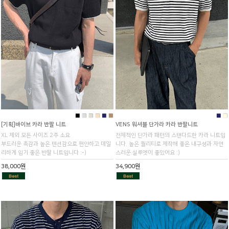
■
■
■
■
■
■
■
■
[기획]바이브 카라 반팔 니트
VENS 워셔블 단가라 카라 반팔니트
XL 제외 모든 사이즈 2주 소요
전체적인 단가라 패턴의 스탠다드한 카라 니트입
부드러운 촉감과 높은 텐션감으로 편안하고 데일
니다. 높은 퀄리티로 제작해 좋은 내구성과 자연
리하게 입기 좋은 반팔 니트입니다 :-)
스러운 실루엣이 좋았어요 :)
38,000원
34,900원