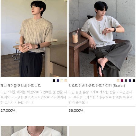
■
■
■
■
■
■
■
■
■
페니 케이블 헨리넥 하프 니트
리오드 린넨 라운드 하프 가디건 (5color)
고급스러운 케이블 짜임으로 포인트를 준 반팔 니
고급 린넨 혼방 소재로 제작한 반팔 가디건입니
트예요! 미니멀한 헨리넥 디자인으로 스타일리쉬
다. 부드럽고 쾌적한 착용감으로 한여름 쭉 즐겨
한 코디가 가능합니다 :)
입기 좋아요 :)
27,000원
39,000원