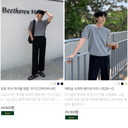
■
■
■
■
■
■
■
■
로렌 피셔 케이블 반팔 가디건 [PREMIUM]
에센셜 수피마 헨리넥 하프 니트[M~X]
고급스러운 케이블 조직이 매력적인 가디건입니
미니멀한 헨리넥 디자인의 반팔 니트예요. 고급
다. 고급 원단,봉제 제작으로 꼭 추천드려요 :)
수피마 코튼 원사로 제작해 쾌적하고 부드러운 촉
감이 좋았어요 :)
49,800원
36,900원