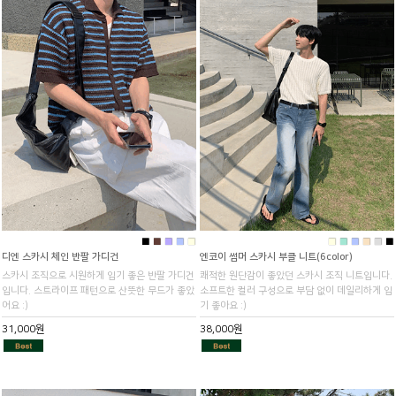
■
■
■
■
■
■
■
■
■
■
■
디엔 스카시 체인 반팔 가디건
엔코이 썸머 스카시 부클 니트(6color)
스카시 조직으로 시원하게 입기 좋은 반팔 가디건
쾌적한 원단감이 좋았던 스카시 조직 니트입니다.
입니다. 스트라이프 패턴으로 산뜻한 무드가 좋았
소프트한 컬러 구성으로 부담 없이 데일리하게 입
어요 :)
기 좋아요 :)
31,000원
38,000원