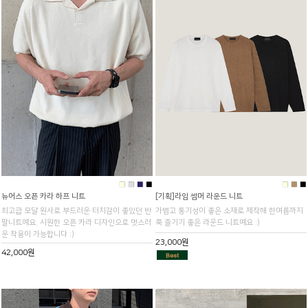
■
■
■
■
■
■
■
뉴어스 오픈 카라 하프 니트
[기획]라임 썸머 라운드 니트
최고급 모달 원사로 부드러운 터치감이 좋았던 반
가볍고 통기성이 좋은 소재로 제작해 한여름까지
팔니트예요. 시원한 오픈 카라 디자인으로 멋스러
쭉 즐기기 좋은 라운드 니트예요 :)
운 착용이 가능합니다 :)
23,000원
42,000원