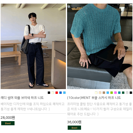
■
■
■
■
■
■
■
■
■
■
■
■
■
■
■
레디 썸머 와플 브이넥 하프 니트
(10color)MENT 부클 스카시 하프 니트
베이직한 디자인에 와플 조직 짜임으로 쾌적하고
프리미엄 쿨링 원단 사용으로 쾌적하고 통기성 좋
통기성 좋게 제작한 V넥니트입니다 :)
은 하프 니트예요 ! 10가지 컬러 구성으로 데일리
웨어로 추천 드립니다 :)
28,000원
36,000원