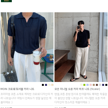
■
■
■
■
■
■
■
■
■
■
■
■
■
MOIN 크로쉐 워셔블 카라 니트
모션 미니멀 오픈 카라 하프 니트 (9color)
프리미엄 코튼 소재로 제작한 크로쉐 디자인의 카
텐셀,코튼 혼방 원사로 한여름에도 쾌적한 착용감
라 니트입니다! 피팅시 만족도가 정말 높았던 제
이 좋았던 반팔 니트입니다. 미니멀한 오픈 카라
품이에요 :)
디자인이 멋스러운 제품이에요 :)