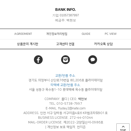
BANK INFO.
기업 01057387997
예금주: 백현보
AGREEMENT
개인정보처리방침
GUIDE
PC VIEW
상품문의 게시판
고객센터 연결
카카오톡 상담
교환/반품 주소.
경기도 의정부시 산단로76번길 80,206호 플라이데이앞
타택배 교환/반품 주소.
서울 성동구 옥수동1-10 롯데택배 옥수동 플라이데이앞
COMPANY. 플디
|
CEO.
백현보
TEL. 010-5738-7997
E-MAIL. flyday2@nate.com
ADDRESS. 인천 서구 당하동 서구이음4로6 KR법조타워901호
BUSINESS LICENSE. 272-44-01044
MAIL-ORDER LICENSE. 제2022-고양일산서-0986호
|
개인정보 보호 책임자. 천지은
TOP