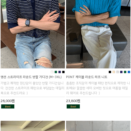
■
■
■
■
■
■
■
■
■
■
멘션 스트라이프 라운드 반팔 가디건 (M~3XL)
PONT 케이블 라운드 하프 니트
가볍고 쾌적한 원단감이 좋았던 반팔 가디건입니
촘촘한 조직감의 케이블 패턴 편직으로 제작한 니
다. 잔잔한 스트라이프 패턴으로 부담없는 데일리
트예요! 깔끔한 세미 오버한 핏으로 여름철 데일
룩으로 추천드려요 :)
리 웨어로 추천드립니다 :)
26,000원
23,800원