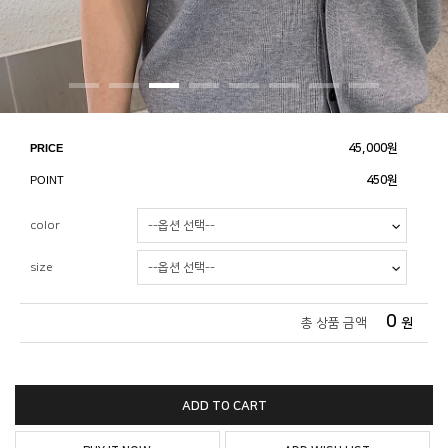
PRICE
45,000
원
POINT
450원
color
size
0
총 상품 금액
원
ADD TO CART