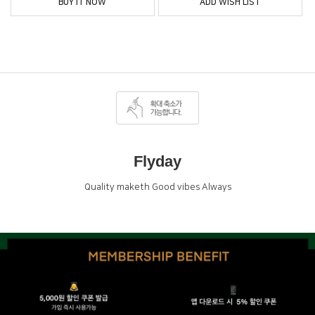
BUY IT NOW
ADD WISH LIST
Flyday
Quality maketh Good vibes Always