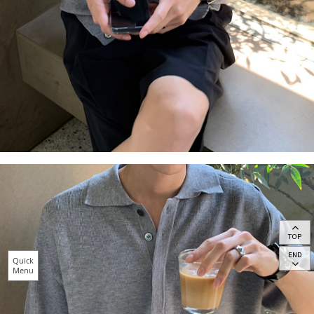
TOP
END
Quick
Menu