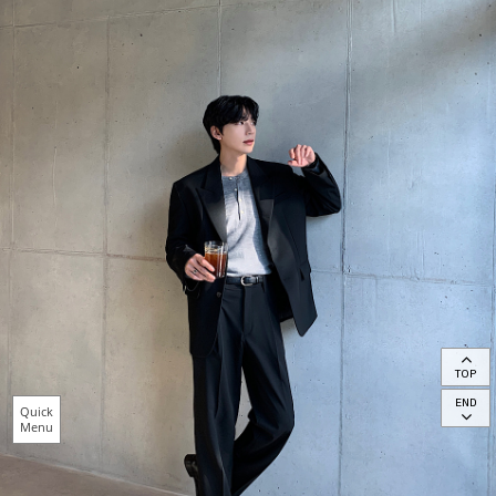
TOP
END
Quick
Menu