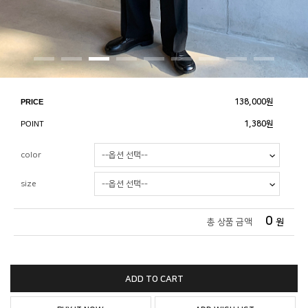
PRICE
138,000
원
POINT
1,380원
color
size
0
총 상품 금액
원
ADD TO CART