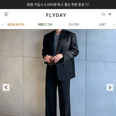
회원 가입시 2,000원 즉시 할인 쿠폰 증정 ❤️‍🔥
추석 특별 할인 10~
ONLY 7일간!
20% 9/6 화 ~ 9/12월
NEW-IN 5%
#BEST 50
OUTER
KNIT