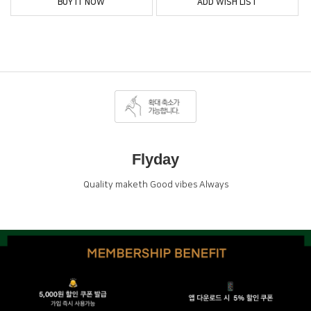
BUY IT NOW
ADD WISH LIST
Flyday
Quality maketh Good vibes Always