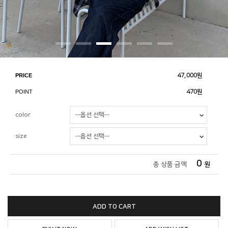
PRICE
47,000
원
POINT
470원
color
size
0
총 상품 금액
원
ADD TO CART