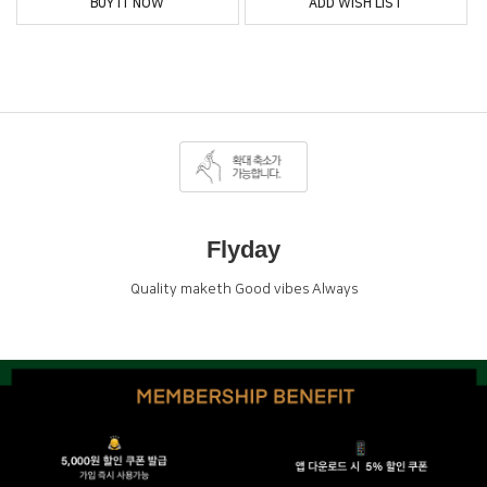
BUY IT NOW
ADD WISH LIST
Flyday
Quality maketh Good vibes Always