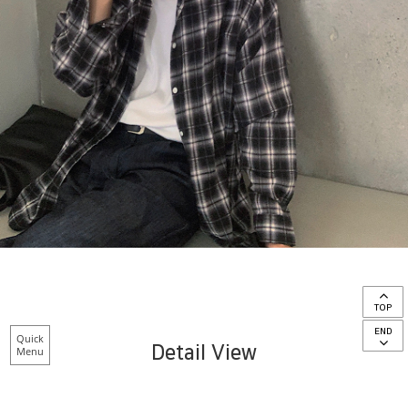
TOP
END
Quick
Detail View
Menu