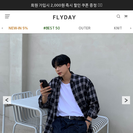
회원 가입시 2,000원 즉시 할인 쿠폰 증정 ❤️‍🔥
추석 특별 할인 10~
ONLY 7일간!
20% 9/6 화 ~ 9/12월
NEW-IN 5%
#BEST 50
OUTER
KNIT