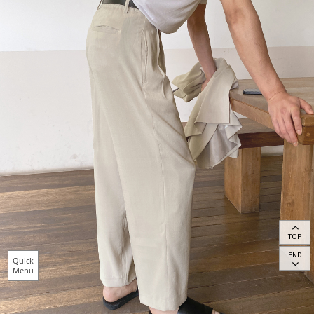
TOP
END
Quick
Menu