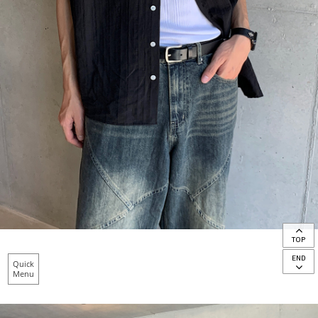
TOP
END
Quick
Menu