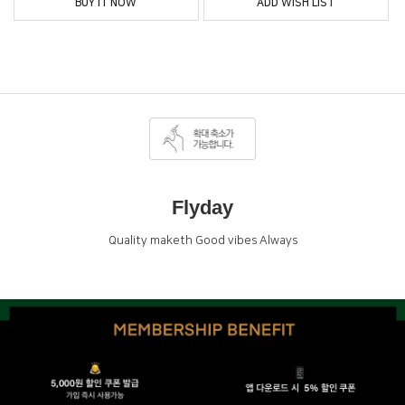
BUY IT NOW
ADD WISH LIST
Flyday
Quality maketh Good vibes Always