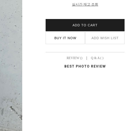
실시간 재고 조회
ADD TO CART
BUY IT NOW
ADD WISH LIST
|
REVIEW ()
Q & A ( )
BEST PHOTO REVIEW