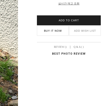
실시간 재고 조회
ADD TO CART
BUY IT NOW
ADD WISH LIST
|
REVIEW ()
Q & A ( )
BEST PHOTO REVIEW