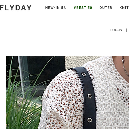
NEW-IN 5%
#BEST 50
OUTER
KNIT
|
LOG-IN