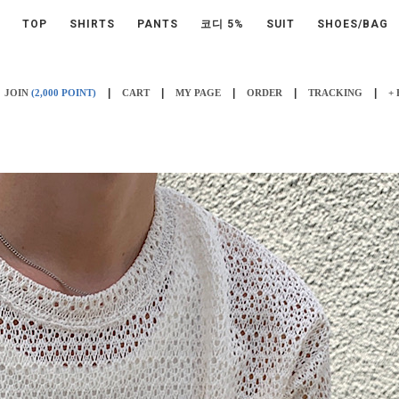
TOP
SHIRTS
PANTS
코디 5%
SUIT
SHOES/BAG
|
|
|
|
|
JOIN
(2,000 POINT)
CART
MY PAGE
ORDER
TRACKING
+