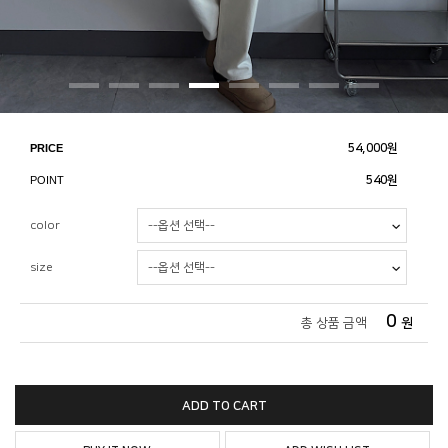
PRICE
54,000
원
POINT
540원
color
size
0
총 상품 금액
원
ADD TO CART