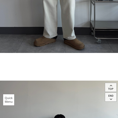
TOP
END
Quick
Menu