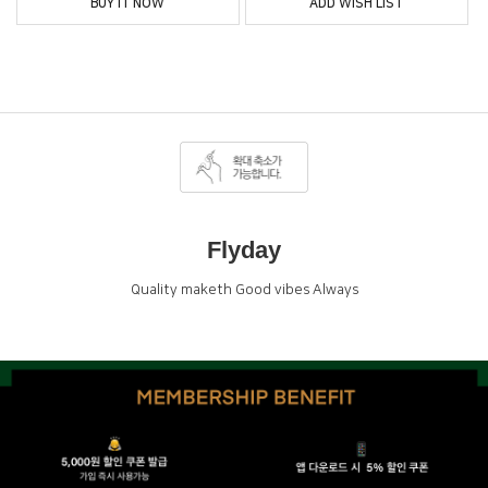
BUY IT NOW
ADD WISH LIST
Flyday
Quality maketh Good vibes Always