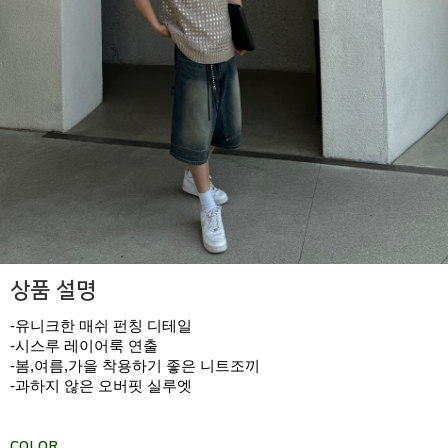
상품 설명
-유니크한 매쉬 펀칭 디테일
-시스루 레이어룩 연출
-봄,여름,가을 착용하기 좋은 니트조끼
-과하지 않은 오버핏 실루엣
COLOR