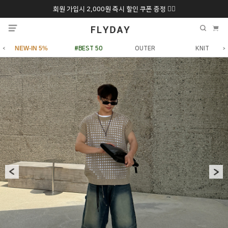
회원 가입시 2,000원 즉시 할인 쿠폰 증정 ❤️‍🔥
추석 특별 할인 10~
ONLY 7일간!
20% 9/6 화 ~ 9/12월
NEW-IN 5%
#BEST 50
OUTER
KNIT