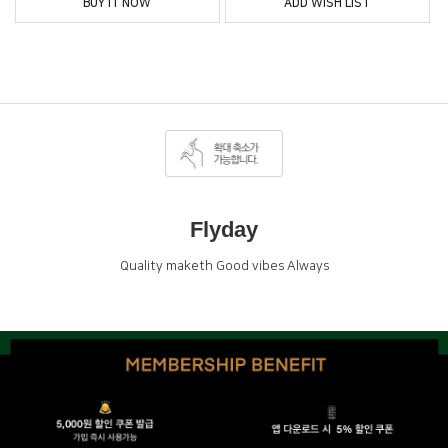
BUY IT NOW
ADD WISH LIST
Flyday
Quality maketh Good vibes Always