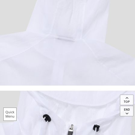
TOP
END
Quick
Menu