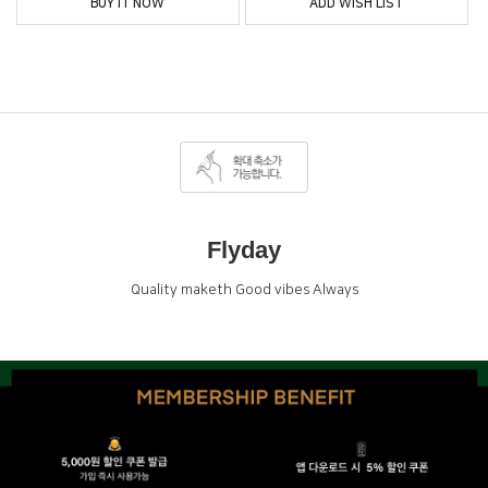
BUY IT NOW
ADD WISH LIST
Flyday
Quality maketh Good vibes Always