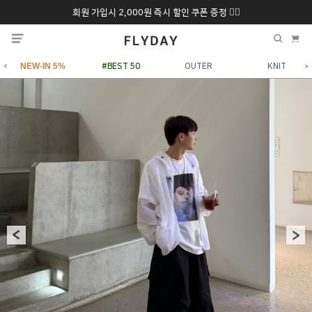
회원 가입시 2,000원 즉시 할인 쿠폰 증정 ❤️‍🔥
추석 특별 할인 10~
ONLY 7일간!
20% 9/6 화 ~ 9/12월
NEW-IN 5%
#BEST 50
OUTER
KNIT