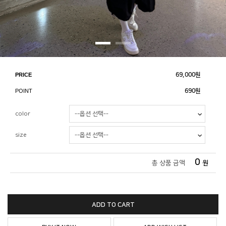
PRICE
69,000
원
POINT
690원
color
size
0
총 상품 금액
원
ADD TO CART