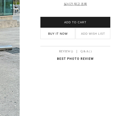
실시간 재고 조회
ADD TO CART
BUY IT NOW
ADD WISH LIST
|
REVIEW ()
Q & A ( )
BEST PHOTO REVIEW