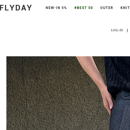
NEW-IN 5%
#BEST 50
OUTER
KNIT
|
LOG-IN