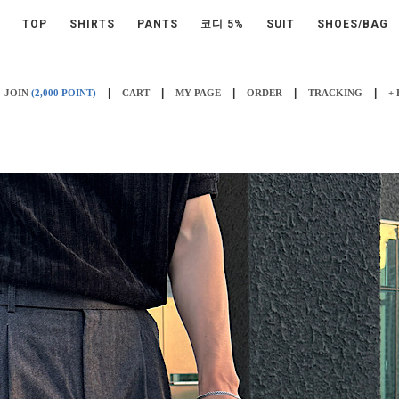
TOP
SHIRTS
PANTS
코디 5%
SUIT
SHOES/BAG
|
|
|
|
|
JOIN
(2,000 POINT)
CART
MY PAGE
ORDER
TRACKING
+