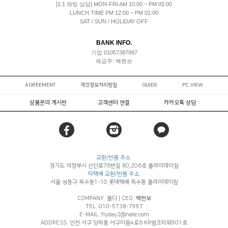
[1:1 채팅 상담] MON-FRI AM 10:00 ~ PM 05:00
LUNCH TIME PM 12:00 ~ PM 01:00
SAT / SUN / HOLIDAY OFF
BANK INFO.
기업 01057387997
예금주: 백현보
AGREEMENT
개인정보처리방침
GUIDE
PC VIEW
상품문의 게시판
고객센터 연결
카카오톡 상담
교환/반품 주소.
경기도 의정부시 산단로76번길 80,206호 플라이데이앞
타택배 교환/반품 주소.
서울 성동구 옥수동1-10 롯데택배 옥수동 플라이데이앞
COMPANY. 플디
|
CEO.
백현보
TEL. 010-5738-7997
E-MAIL. flyday2@nate.com
ADDRESS. 인천 서구 당하동 서구이음4로6 KR법조타워901호