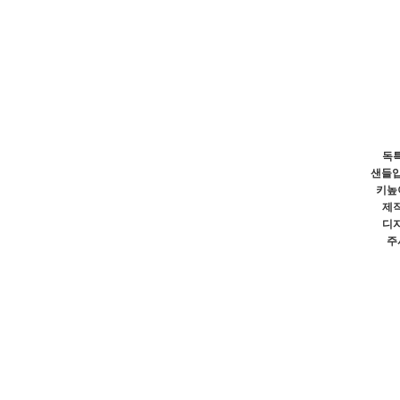
독
샌들입
키높
제
디
주