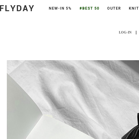
NEW-IN 5%
#BEST 50
OUTER
KNIT
|
LOG-IN