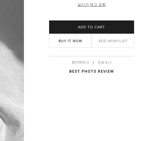
실시간 재고 조회
ADD TO CART
BUY IT NOW
ADD WISH LIST
|
REVIEW ()
Q & A ( )
BEST PHOTO REVIEW