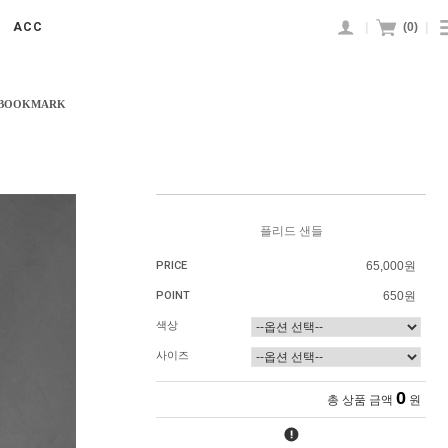
|
(
0
)
|
ACC
 BOOKMARK
플리드 샌들
PRICE
65,000원
POINT
650원
색상
사이즈
0
총 상품 금액
원