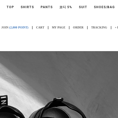
TOP
SHIRTS
PANTS
코디 5%
SUIT
SHOES/BAG
|
|
|
|
|
JOIN
(2,000 POINT)
CART
MY PAGE
ORDER
TRACKING
+