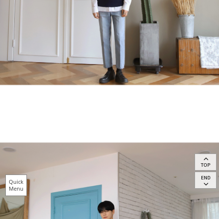
TOP
END
Quick
Menu