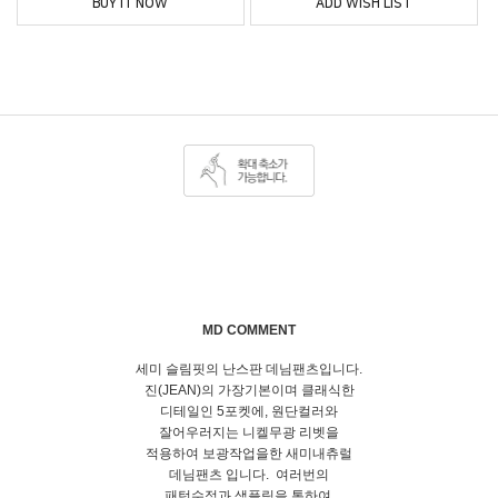
BUY IT NOW
ADD WISH LIST
MD COMMENT
세미 슬림핏의 난스판 데님팬츠입니다.
진(JEAN)의 가장기본이며 클래식한
디테일인 5포켓에, 원단컬러와
잘어우러지는 니켈무광 리벳을
적용하여 보광작업을한 새미내츄럴
데님팬츠 입니다. 여러번의
패턴수정과 샘플링을 통하여,