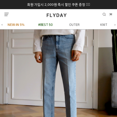
회원 가입시 2,000원 즉시 할인 쿠폰 증정 ❤️‍🔥
추석 특별 할인 10~
ONLY 7일간!
20% 9/6 화 ~ 9/12월
NEW-IN 5%
#BEST 50
OUTER
KNIT