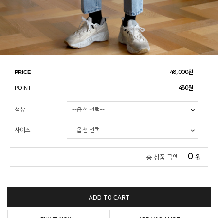
PRICE
48,000
원
POINT
480원
색상
사이즈
0
총 상품 금액
원
ADD TO CART