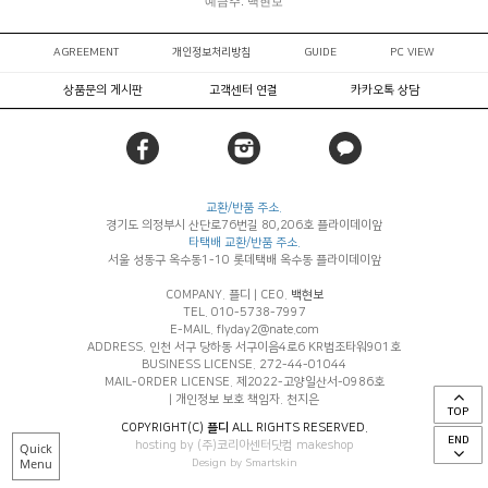
예금주: 백현보
AGREEMENT
개인정보처리방침
GUIDE
PC VIEW
상품문의 게시판
고객센터 연결
카카오톡 상담
교환/반품 주소.
경기도 의정부시 산단로76번길 80,206호 플라이데이앞
타택배 교환/반품 주소.
서울 성동구 옥수동1-10 롯데택배 옥수동 플라이데이앞
COMPANY. 플디
|
CEO.
백현보
TEL. 010-5738-7997
E-MAIL. flyday2@nate.com
ADDRESS. 인천 서구 당하동 서구이음4로6 KR법조타워901호
BUSINESS LICENSE. 272-44-01044
MAIL-ORDER LICENSE. 제2022-고양일산서-0986호
|
개인정보 보호 책임자. 천지은
TOP
COPYRIGHT(C)
플디
ALL RIGHTS RESERVED.
END
hosting by (주)코리아센터닷컴 makeshop
Quick
Menu