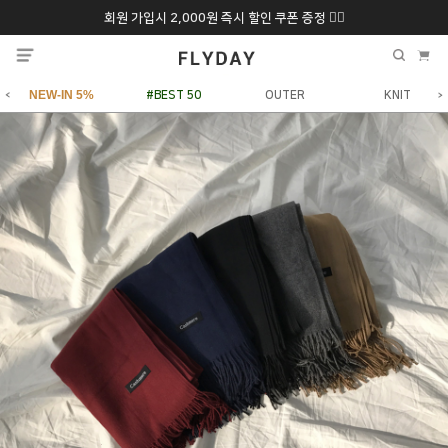
회원 가입시 2,000원 즉시 할인 쿠폰 증정 ❤️‍🔥
추석 특별 할인 10~
ONLY 7일간!
20% 9/6 화 ~ 9/12월
NEW-IN 5%
#BEST 50
OUTER
KNIT