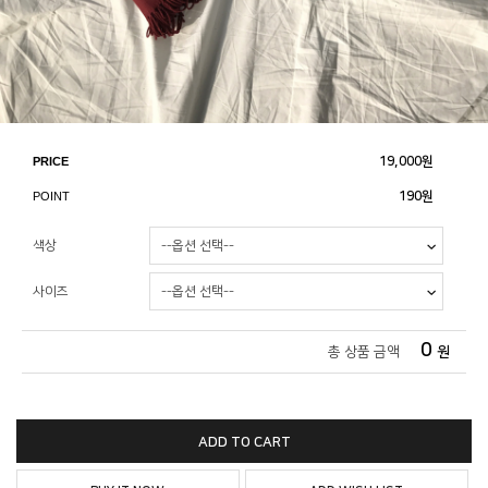
PRICE
19,000
원
POINT
190원
색상
사이즈
0
총 상품 금액
원
ADD TO CART