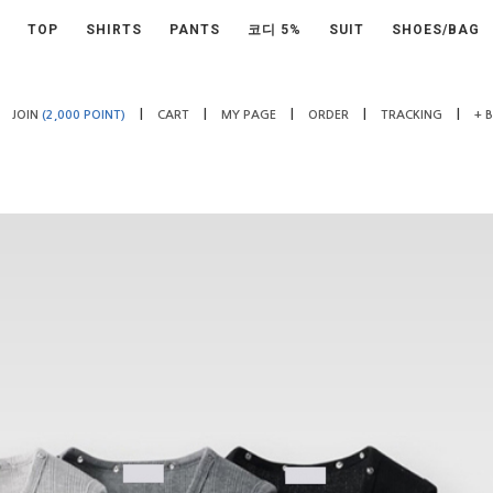
TOP
SHIRTS
PANTS
코디 5%
SUIT
SHOES/BAG
|
|
|
|
|
JOIN
(2,000 POINT)
CART
MY PAGE
ORDER
TRACKING
+ 