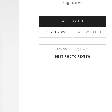
실시간 재고 조회
ADD TO CART
BUY IT NOW
ADD WISH LIST
|
REVIEW ()
Q & A ( )
BEST PHOTO REVIEW