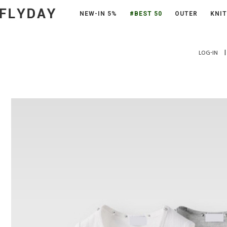
NEW-IN 5%
#BEST 50
OUTER
KNIT
|
LOG-IN