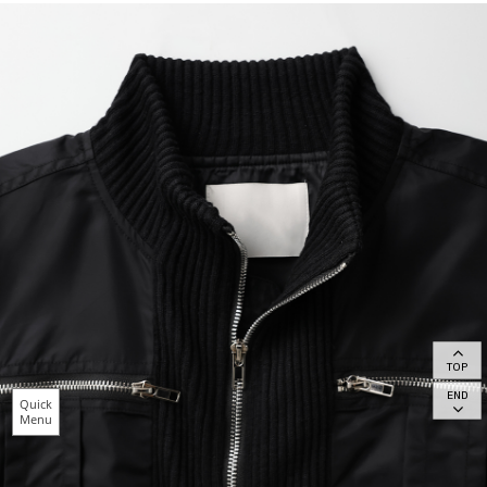
TOP
END
Quick
Menu