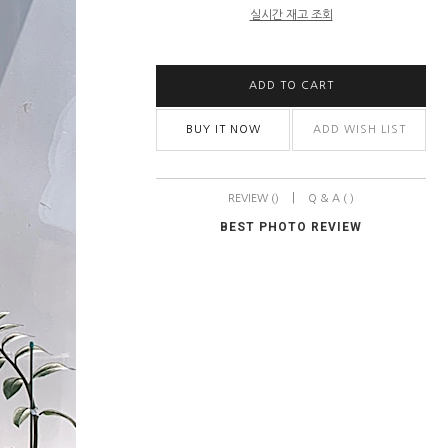
실시간 재고 조회
ADD TO CART
BUY IT NOW
ADD WISH LIST
|
REVIEW ()
Q & A ( )
BEST PHOTO REVIEW