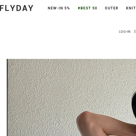
NEW-IN 5%
#BEST 50
OUTER
KNIT
|
LOG-IN