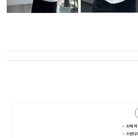
• 소매·넥
• 스탠다