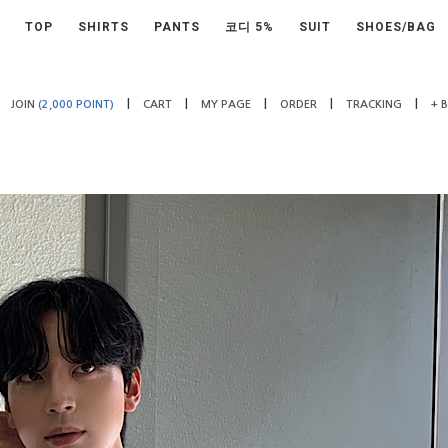
TOP
SHIRTS
PANTS
코디 5%
SUIT
SHOES/BAG
|
|
|
|
|
JOIN
(2,000 POINT)
CART
MY PAGE
ORDER
TRACKING
+ 