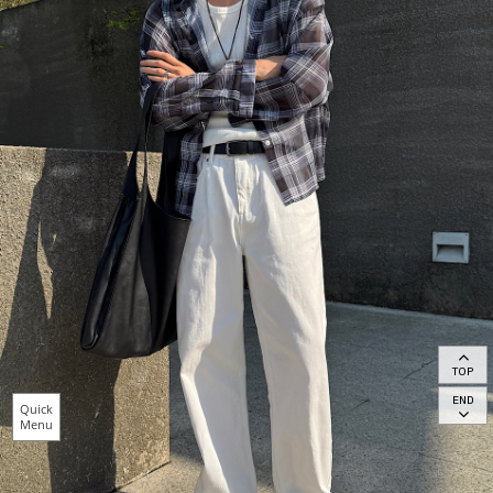
TOP
END
Quick
Menu