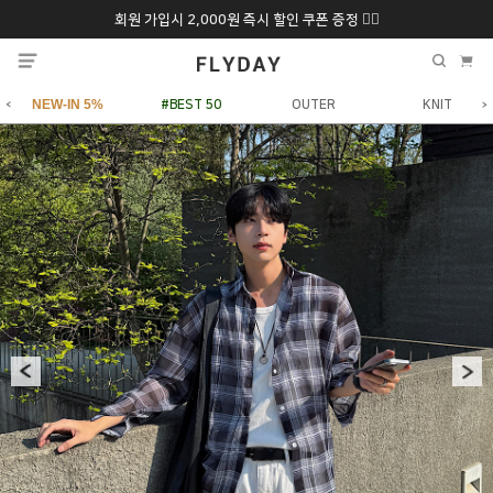
회원 가입시 2,000원 즉시 할인 쿠폰 증정 ❤️‍🔥
추석 특별 할인 10~
ONLY 7일간!
20% 9/6 화 ~ 9/12월
NEW-IN 5%
#BEST 50
OUTER
KNIT