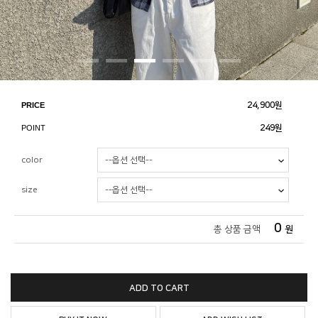
PRICE
24,900
원
POINT
249원
color
size
0
총 상품 금액
원
ADD TO CART