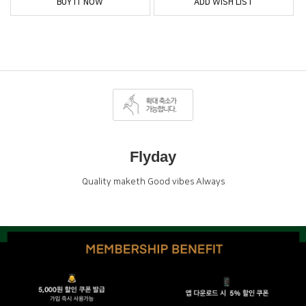
BUY IT NOW
ADD WISH LIST
Flyday
Quality maketh Good vibes Always