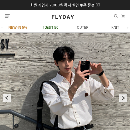
회원 가입시 2,000원 즉시 할인 쿠폰 증정 ❤️‍🔥
추석 특별 할인 10~
ONLY 7일간!
20% 9/6 화 ~ 9/12월
NEW-IN 5%
#BEST 50
OUTER
KNIT