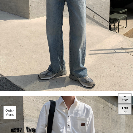
TOP
END
Quick
Menu