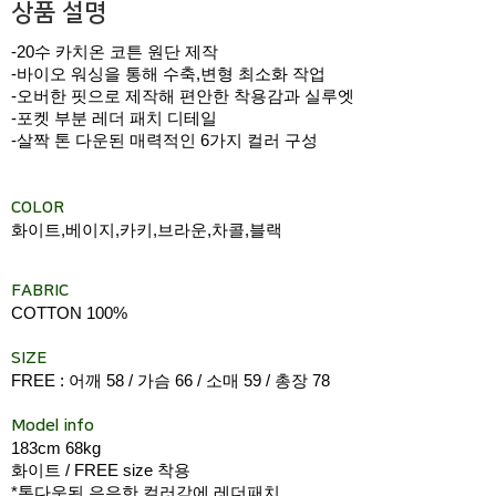
상품 설명
-20수 카치온 코튼 원단 제작
-바이오 워싱을 통해 수축,변형 최소화 작업
-오버한 핏으로 제작해 편안한 착용감과 실루엣
-포켓 부분 레더 패치 디테일
-살짝 톤 다운된 매력적인 6가지 컬러 구성
COLOR
화이트,베이지,카키,브라운,차콜,블랙
FABRIC
COTTON 100%
SIZE
FREE : 어깨 58 / 가슴 66 / 소매 59 / 총장 78
Model info
183cm 68kg
화이트 / FREE size 착용
*톤다운된 은은한 컬러감에 레더패치