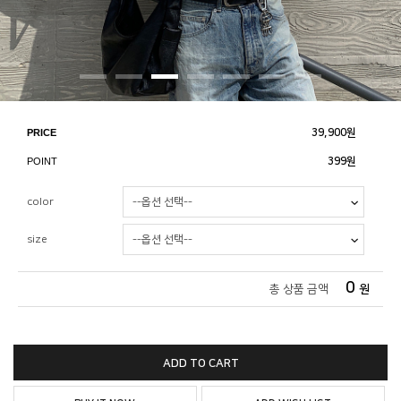
PRICE
39,900
원
POINT
399원
color
size
0
총 상품 금액
원
ADD TO CART