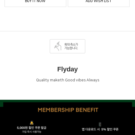
BUY IT NOW
ADD WISH LIST
Flyday
Quality maketh Good vibes Always