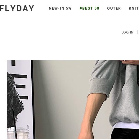
NEW-IN 5%
#BEST 50
OUTER
KNIT
|
LOG-IN