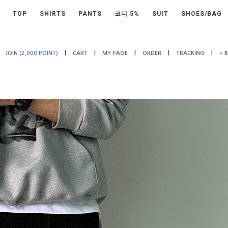
TOP
SHIRTS
PANTS
코디 5%
SUIT
SHOES/BAG
|
|
|
|
|
JOIN
(2,000 POINT)
CART
MY PAGE
ORDER
TRACKING
+ 