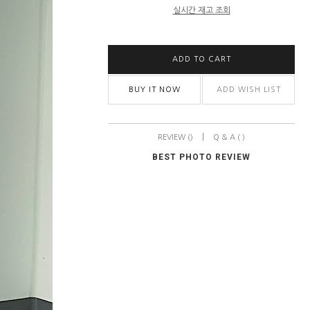
실시간 재고 조회
ADD TO CART
BUY IT NOW
ADD WISH LIST
|
REVIEW ()
Q & A ( )
BEST PHOTO REVIEW