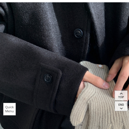
TOP
END
Quick
Menu