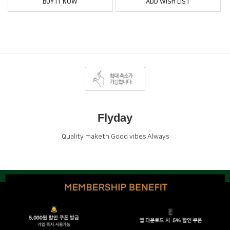
BUY IT NOW
ADD WISH LIST
Flyday
Quality maketh Good vibes Always