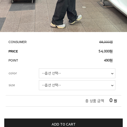
CONSUMER
68,000원
PRICE
54,000
원
POINT
490원
color
size
0
총 상품 금액
원
ADD TO CART