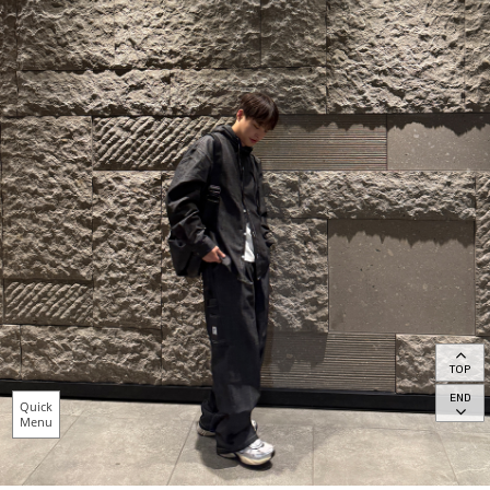
TOP
END
Quick
Menu