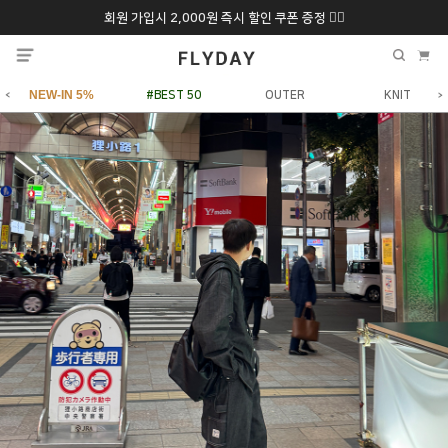
회원 가입시 2,000원 즉시 할인 쿠폰 증정 ❤️‍🔥
추석 특별 할인 10~
ONLY 7일간!
20% 9/6 화 ~ 9/12월
NEW-IN 5%
#BEST 50
OUTER
KNIT