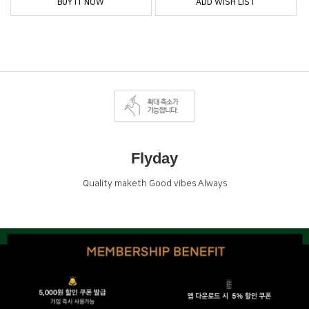
BUY IT NOW
ADD WISH LIST
Flyday
Quality maketh Good vibes Always