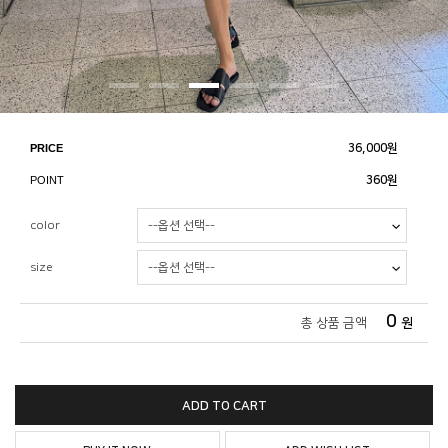
PRICE
36,000
원
POINT
360원
color
size
0
총 상품 금액
원
ADD TO CART