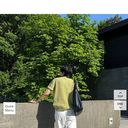
TOP
END
Quick
Menu