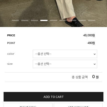
PRICE
49,000
원
POINT
490원
color
size
0
총 상품 금액
원
ADD TO CART