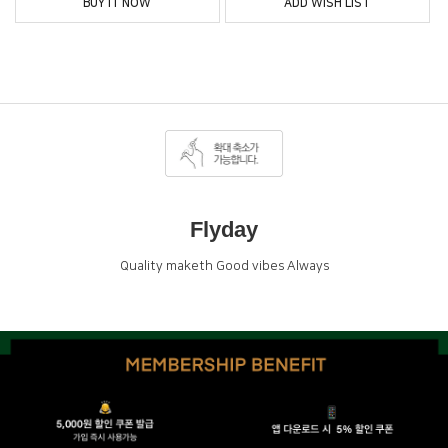
BUY IT NOW
ADD WISH LIST
Flyday
Quality maketh Good vibes Always