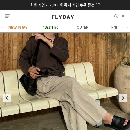
회원 가입시 2,000원 즉시 할인 쿠폰 증정 ❤️‍🔥
추석 특별 할인 10~
ONLY 7일간!
20% 9/6 화 ~ 9/12월
NEW-IN 5%
#BEST 50
OUTER
KNIT