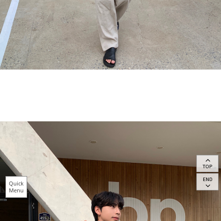
TOP
END
Quick
Menu