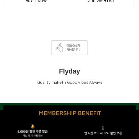
BUY IT NOW
ADD WISH LIST
Flyday
Quality maketh Good vibes Always