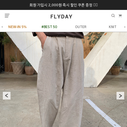
회원 가입시 2,000원 즉시 할인 쿠폰 증정 ❤️‍🔥
추석 특별 할인 10~
ONLY 7일간!
20% 9/6 화 ~ 9/12월
NEW-IN 5%
#BEST 50
OUTER
KNIT