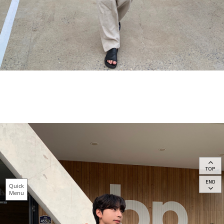
TOP
END
Quick
Menu