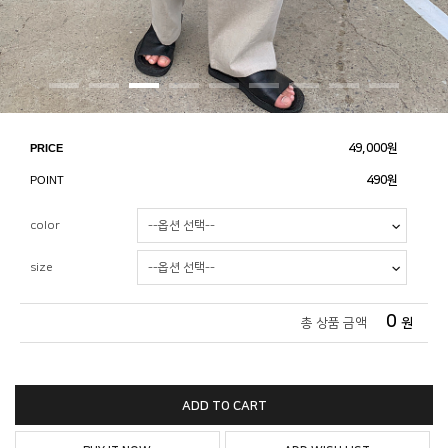
PRICE
49,000
원
POINT
490원
color
size
0
총 상품 금액
원
ADD TO CART