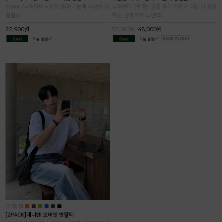
8color /누적판매 4천장 돌파! / 블랙 색상만 당
누적판매 3만장- 긍정 후기 800개 이상이 증명
일발송
하는 인생 와이드 팬츠!
22,900원
52,000원
48,000원
■
■
■
■
■
■
■
■
■
[2PACK]데니엔 오버핏 반팔티