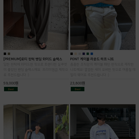
■
■
■
■
■
■
■
■
[PREMIUM]로티 핀턱 밴딩 와이드 슬랙스
PONT 케이블 라운드 하프 니트
딥한 핀턱에 와이드한 핏으로 트렌디한 실루엣
촘촘한 조직감의 케이블 패턴 편직으로 제작한
이 좋았던 밴딩 슬랙스예요. 프리미엄급 제작으
니트예요! 깔끔한 세미 오버한 핏으로 여름철 데
로 추천드립니다 :)
일리 웨어로 추천드립니다 :)
59,000원
23,800원