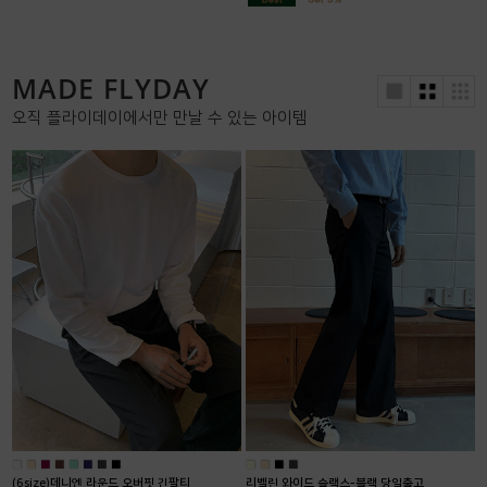
MADE FLYDAY
오직 플라이데이에서만 만날 수 있는 아이템
■
■
■
■
■
■
■
■
■
■
■
■
(6size)데니엔 라운드 오버핏 긴팔티
리벨린 와이드 슬랙스-블랙 당일출고