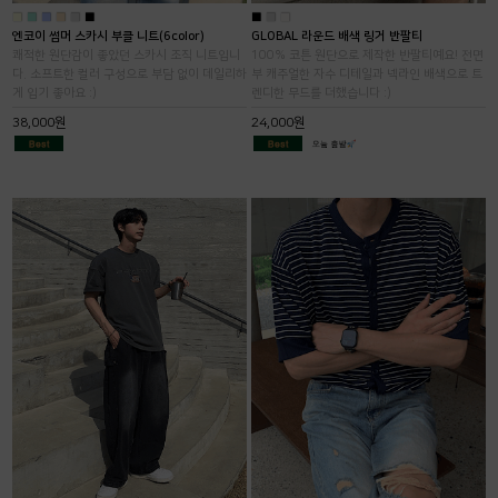
■
■
■
■
■
■
■
■
■
엔코이 썸머 스카시 부클 니트(6color)
GLOBAL 라운드 배색 링거 반팔티
쾌적한 원단감이 좋았던 스카시 조직 니트입니
100% 코튼 원단으로 제작한 반팔티예요! 전면
다. 소프트한 컬러 구성으로 부담 없이 데일리하
부 캐주얼한 자수 디테일과 넥라인 배색으로 트
게 입기 좋아요 :)
렌디한 무드를 더했습니다 :)
38,000원
24,000원