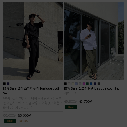
■
■
■
■
■
■
■
■
■
■
■
■
[5% Sale]벨리 스티치 썸머 basique codi
[5% Sale]밀로우 린넨 basique codi Set1
Set
셔츠+나시
탄탄한 생지 원단에 스티치 디테일로 포인트를
45,900원
43,700원
준 데님셔츠예요. 셋업 착용시 더욱 멋스러운 스
타일링이 가능합니다 :)
88,000원
83,600원