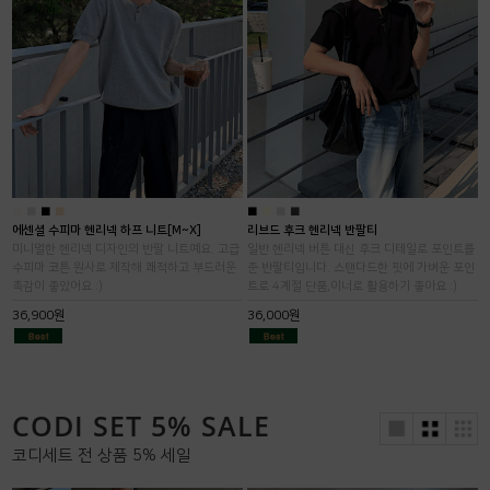
■
■
■
■
■
■
■
■
에센셜 수피마 헨리넥 하프 니트[M~X]
리브드 후크 헨리넥 반팔티
미니멀한 헨리넥 디자인의 반팔 니트예요. 고급
일반 헨리넥 버튼 대신 후크 디테일로 포인트를
수피마 코튼 원사로 제작해 쾌적하고 부드러운
준 반팔티입니다. 스탠다드한 핏에 가벼운 포인
촉감이 좋았어요 :)
트로 4계절 단품,이너로 활용하기 좋아요 :)
36,900원
36,000원
CODI SET 5% SALE
코디세트 전 상품 5% 세일