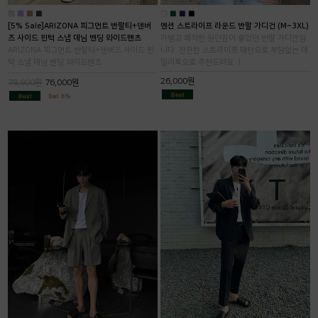
■
■
■
■
■
■
■
■
[5% Sale]ARIZONA 피그먼트 반팔티+덴버
멘션 스트라이프 라운드 반팔 가디건 (M~3XL)
즈 사이드 핀턱 스냅 데님 밴딩 와이드팬츠
가볍고 쾌적한 원단감이 좋았던 반팔 가디건입
ARIZONA 피그먼트 반팔티+덴버즈 사이드 핀
니다. 잔잔한 스트라이프 패턴으로 부담없는 데
턱 스냅 데님 밴딩 와이드팬츠
일리룩으로 추천드려요 :)
26,000원
79,900원
76,000원