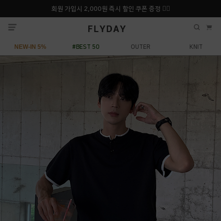
회원 가입시 2,000원 즉시 할인 쿠폰 증정 ❤️‍🔥
추석 특별 할인 10~
ONLY 7일간!
20% 9/6 화 ~ 9/12월
NEW-IN 5%
#BEST 50
OUTER
KNIT