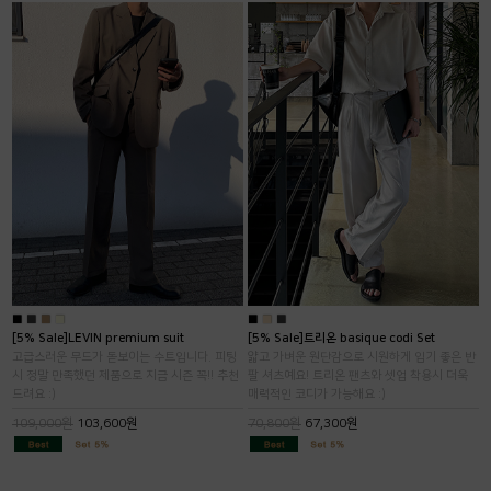
■
■
■
■
■
■
■
[5% Sale]LEVIN premium suit
[5% Sale]트리온 basique codi Set
고급스러운 무드가 돋보이는 수트입니다. 피팅
얇고 가벼운 원단감으로 시원하게 입기 좋은 반
시 정말 만족했던 제품으로 지금 시즌 꼭!! 추천
팔 셔츠예요! 트리온 팬츠와 셋업 착용시 더욱
드려요 :)
매력적인 코디가 가능해요 :)
109,000원
103,600원
70,800원
67,300원