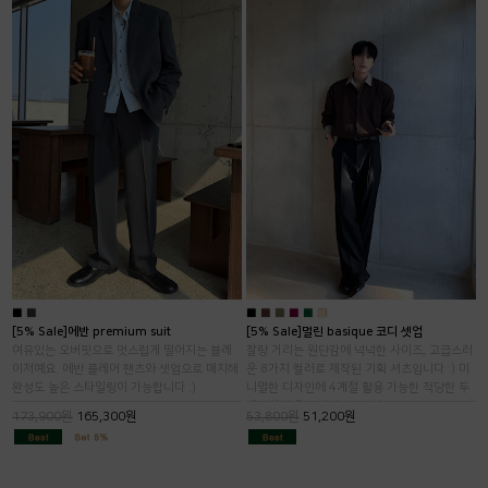
■
■
■
■
■
■
■
■
[5% Sale]에반 premium suit
[5% Sale]멀린 basique 코디 셋업
여유있는 오버핏으로 멋스럽게 떨어지는 블레
찰랑 거리는 원단감에 넉넉한 사이즈, 고급스러
이저예요. 에반 플레어 팬츠와 셋업으로 매치해
운 8가지 컬러로 제작된 기획 셔츠입니다 :) 미
완성도 높은 스타일링이 가능합니다 :)
니멀한 디자인에 4계절 활용 가능한 적당한 두
께감의 라운드 가디건입니다.
173,900원
165,300원
53,800원
51,200원