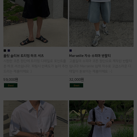
■
■
■
■
■
플릿 슬리브 트리밍 하프 셔츠
Marseille 자수 수피마 반팔티
시원한 코튼 원단에 트리밍 디테일로 포인트를
고품질의 수피마 코튼 원단으로 제작된 반팔티
준 하프 셔츠입니다. 피팅시 만족도가 높아 추천
입니다! Marseille 입체 자수로 고급스러운 디
드리는 제품이에요 :)
테일이 돋보이는 제품이에요 :-)
59,000원
32,000원