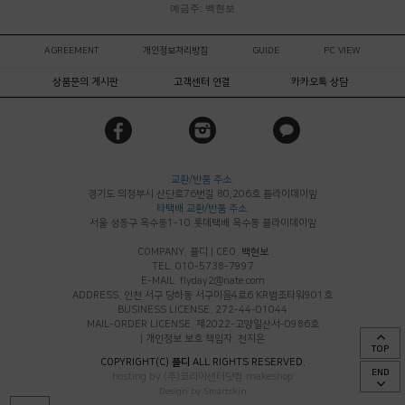
예금주: 백현보
AGREEMENT
개인정보처리방침
GUIDE
PC VIEW
상품문의 게시판
고객센터 연결
카카오톡 상담
교환/반품 주소.
경기도 의정부시 산단로76번길 80,206호 플라이데이앞
타택배 교환/반품 주소.
서울 성동구 옥수동1-10 롯데택배 옥수동 플라이데이앞
COMPANY. 플디
|
CEO.
백현보
TEL. 010-5738-7997
E-MAIL. flyday2@nate.com
ADDRESS. 인천 서구 당하동 서구이음4로6 KR법조타워901호
BUSINESS LICENSE. 272-44-01044
MAIL-ORDER LICENSE. 제2022-고양일산서-0986호
|
개인정보 보호 책임자. 천지은
TOP
COPYRIGHT(C)
플디
ALL RIGHTS RESERVED.
END
hosting by (주)코리아센터닷컴 makeshop