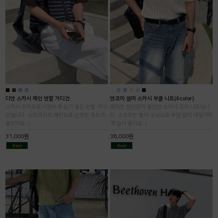
■
■
■
■
■
■
■
■
■
■
■
디엔 스카시 체인 반팔 가디건
엔코이 썸머 스카시 부클 니트(6color)
스카시 조직으로 시원하게 입기 좋은 반팔 가디
쾌적한 원단감이 좋았던 스카시 조직 니트입니
건입니다. 스트라이프 패턴으로 산뜻한 무드가
다. 소프트한 컬러 구성으로 부담 없이 데일리하
좋았어요 :)
게 입기 좋아요 :)
31,000원
38,000원