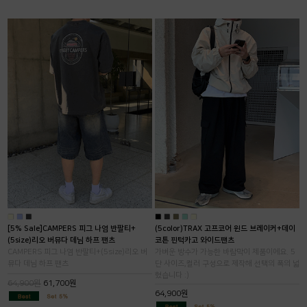
■
■
■
■
■
■
■
■
[5% Sale]CAMPERS 피그 나염 반팔티+
(5color)TRAX 고프코어 윈드 브레이커+데이
(5size)리오 버뮤다 데님 하프 팬츠
코튼 핀턱카고 와이드팬츠
CAMPERS 피그 나염 반팔티+(5size)리오 버
가벼운 방수가 가능한 바람막이 제품이에요. 5
뮤다 데님 하프 팬츠
단 사이즈,컬러 구성으로 제작해 선택의 폭의 넓
혔습니다 :)
64,900원
61,700원
64,900원