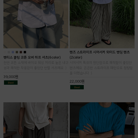
■
■
■
■
■
■
헨즈 스트라이프 시어서커 와이드 밴딩 팬츠
벤티스 쿨링 코튼 오버 하프 셔츠(6color)
(2color)
천연 코튼 소재에 바이오 워싱 처리로 높은 내구
시어서커 특유의 원단감으로 쾌적함이 좋았던
성과 쾌적한 착용감이 좋았던 반팔 셔츠예요 :)
팬츠예요. 은은한 스트라이프 패턴으로 청량함
을 더했습니다 :)
39,000원
22,000원