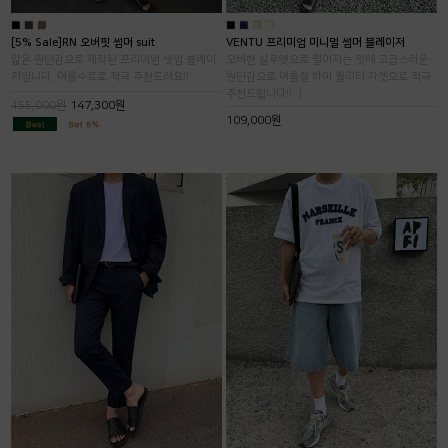
■
■
■
■
■
■
■
[5% Sale]RN 오버핏 썸머 suit
VENTU 프리미엄 미니멀 썸머 블레이저
얇은 원단감으로 제작된 프리미엄 셋업 블레이
오버한 실루엣으로 떨어지는 핏에 고급스러운
저입니다. 여름수트로 적극 추천드려요!!
원단감으로 여름철 하이 퀄리티 자켓으로 적극
추천드립니다!! :)
155,000원
147,300원
109,000원