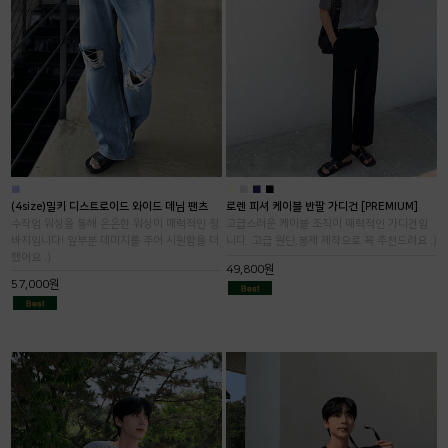
■
■
■
■
■
(4size)밀키 디스트로이드 와이드 데님 팬츠
로렌 피셔 케이블 반팔 가디건 [PREMIUM]
수작업 워싱을 통해 은은한 워싱이 매력적인 청
고급스러운 케이블 조직이 매력적인 가디건입
바지입니다! 앞부분 데미지를 주어 시원함을 더
니다. 고급 원단,봉제 제작으로 꼭 추천드려요 :)
했어요 :)
49,800원
57,000원