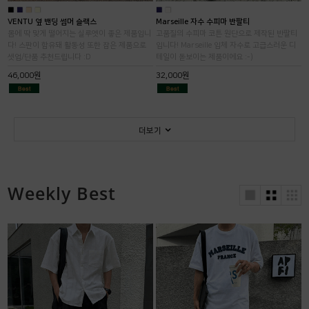
■
■
■
■
■
■
VENTU 옆 밴딩 썸머 슬랙스
Marseille 자수 수피마 반팔티
몸에 딱 맞게 떨어지는 실루엣이 좋은 제품입니
고품질의 수피마 코튼 원단으로 제작된 반팔티
다! 스판이 함유돼 활동성 또한 잡은 제품으로
입니다! Marseille 입체 자수로 고급스러운 디
셋업/단품 추천드립니다 :D
테일이 돋보이는 제품이에요 :-)
46,000원
32,000원
더보기
Weekly Best