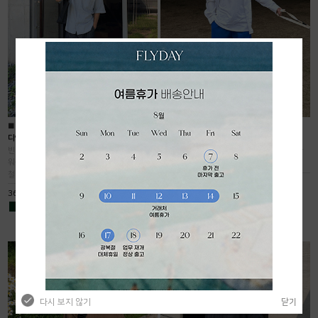
■
■
■
■
■
■
■
■
■
■
■
디엔브 스톤 피그먼트 하프 셔츠
FLO 와이드 플리츠 팬츠
빈티지한 컬러감의 피그먼트 셔츠입니다. 40수
뛰어난 신축성과 부드러운 터치감,허리 밴딩+
워싱원단으로 얇고 쾌적하며 변형이 적어 여름
끈 추가 제작으로 편안한 착용감!
철 데일리웨어로 추천드려요 :)!
36,500원
36,000원
다시 보지 않기
닫기