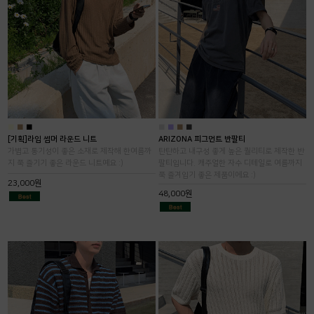
■
■
■
■
■
■
■
[기획]라임 썸머 라운드 니트
ARIZONA 피그먼트 반팔티
가볍고 통기성이 좋은 소재로 제작해 한여름까
탄탄하고 내구성 좋게 높은 퀄리티로 제작한 반
지 쭉 즐기기 좋은 라운드 니트예요 :)
팔티입니다. 캐주얼한 자수 디테일로 여름까지
쭉 즐겨입기 좋은 제품이에요 :)
23,000원
48,000원