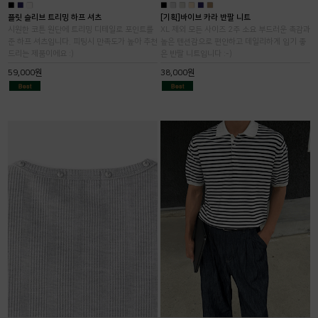
■
■
■
■
■
■
■
■
■
플릿 슬리브 트리밍 하프 셔츠
[기획]바이브 카라 반팔 니트
시원한 코튼 원단에 트리밍 디테일로 포인트를
XL 제외 모든 사이즈 2주 소요 부드러운 촉감과
준 하프 셔츠입니다. 피팅시 만족도가 높아 추천
높은 텐션감으로 편안하고 데일리하게 입기 좋
드리는 제품이에요 :)
은 반팔 니트입니다 :-)
59,000원
38,000원