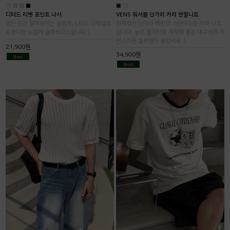
■
■
■
■
■
■
디터드 리벳 포인트 나시
VENS 워셔블 단가라 카라 반팔니트
입는 순간 달라보이는 슬림핏,스터드 디테일로
전체적인 단가라 패턴의 스탠다드한 카라 니트
트렌디한 느낌에 슬라브리스입니다:)
입니다. 높은 퀄리티로 제작해 좋은 내구성과 자
연스러운 실루엣이 좋았어요 :)
21,900원
34,900원