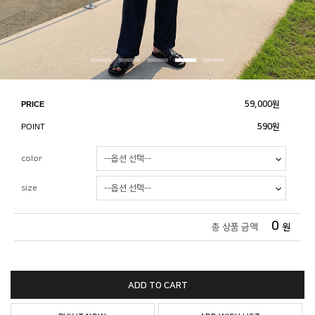
PRICE
59,000
원
POINT
590원
color
size
0
총 상품 금액
원
ADD TO CART