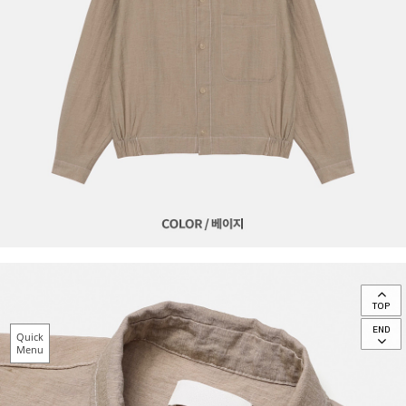
TOP
END
Quick
Menu