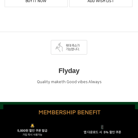
BUY IT NOW
ADD WISH LIST
Flyday
Quality maketh Good vibes Always