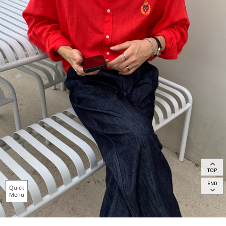
TOP
END
Quick
Menu