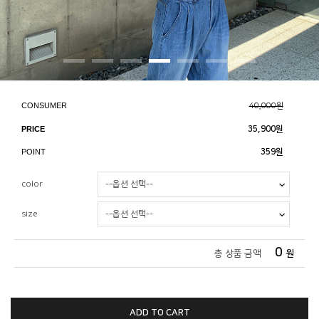
CONSUMER
40,000원
PRICE
35,900
원
POINT
359원
color
size
0
총 상품 금액
원
ADD TO CART