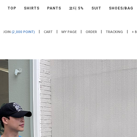
TOP
SHIRTS
PANTS
코디 5%
SUIT
SHOES/BAG
|
|
|
|
|
JOIN
(2,000 POINT)
CART
MY PAGE
ORDER
TRACKING
+ 