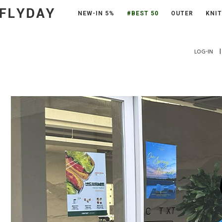
NEW-IN 5%
#BEST 50
OUTER
KNIT
|
LOG-IN