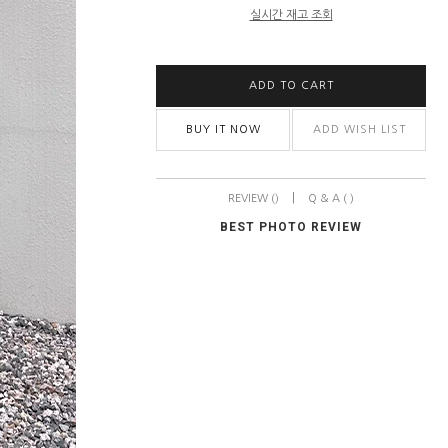
실시간 재고 조회
ADD TO CART
BUY IT NOW
ADD WISH LIST
|
REVIEW ()
Q & A ( )
BEST PHOTO REVIEW