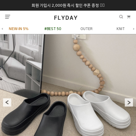
회원 가입시 2,000원 즉시 할인 쿠폰 증정 ❤️‍🔥
추석 특별 할인 10~
ONLY 7일간!
20% 9/6 화 ~ 9/12월
NEW-IN 5%
#BEST 50
OUTER
KNIT