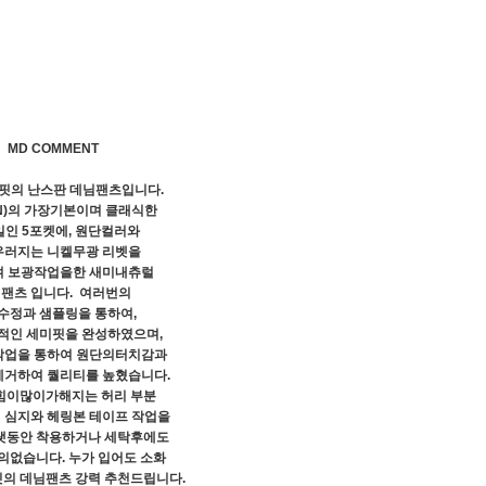
MD COMMENT
핏의 난스판 데님팬츠입니다.
AN)의 가장기본이며 클래식한
인 5포켓에, 원단컬러와
우러지는 니켈무광 리벳을
 보광작업을한 새미내츄럴
팬츠 입니다. 여러번의
수정과 샘플링을 통하여,
적인 세미핏을 완성하였으며,
업을 통하여 원단의터치감과
제거하여 퀄리티를 높혔습니다.
힘이많이가해지는 허리 부분
 심지와 헤링본 테이프 작업을
랫동안 착용하거나 세탁후에도
의없습니다. 누가 입어도 소화
의 데님팬츠 강력 추천드립니다.