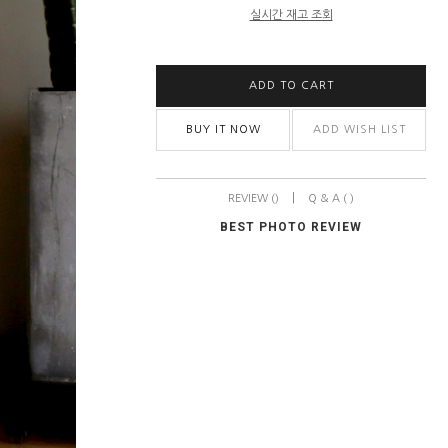
실시간 재고 조회
ADD TO CART
BUY IT NOW
ADD WISH LIST
|
REVIEW ()
Q & A ( )
BEST PHOTO REVIEW