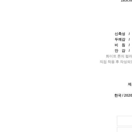
183cm 
신축성 /
두께감 /
비 침 /
안 감 /
화이트 톤의 컬러
직접 착용 후 작성되
제
한국 / 20