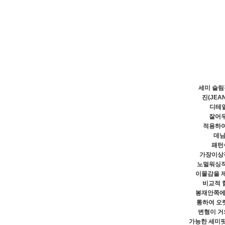
세미 슬림
진(JE
디테일
잘어
적용하여
데님
패턴
가장이상
노멀워싱작
이물감을 
비교적 
봉재안쪽에
통하여 오
변형이 거
가능한 세미핏