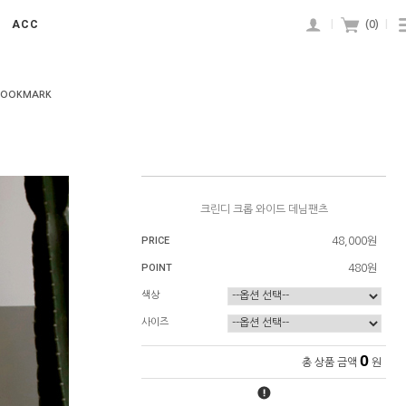
ACC
|
(
0
)
|
BOOKMARK
크린디 크롭 와이드 데님팬츠
PRICE
48,000원
POINT
480원
색상
사이즈
0
총 상품 금액
원