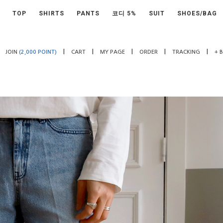
TOP
SHIRTS
PANTS
코디 5%
SUIT
SHOES/BAG
|
|
|
|
|
JOIN
(2,000 POINT)
CART
MY PAGE
ORDER
TRACKING
+ 