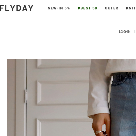
NEW-IN 5%
#BEST 50
OUTER
KNIT
|
LOG-IN