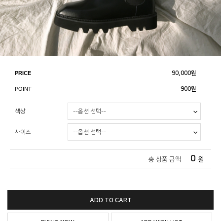
PRICE
90,000
원
POINT
900원
색상
사이즈
0
총 상품 금액
원
ADD TO CART