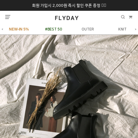
회원 가입시 2,000원 즉시 할인 쿠폰 증정 ❤️‍🔥
추석 특별 할인 10~
ONLY 7일간!
20% 9/6 화 ~ 9/12월
NEW-IN 5%
#BEST 50
OUTER
KNIT