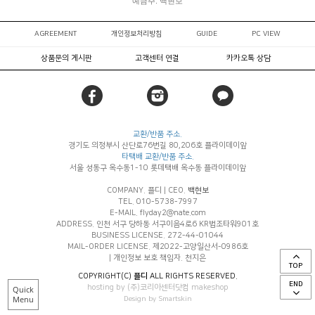
예금주: 백현보
AGREEMENT
개인정보처리방침
GUIDE
PC VIEW
상품문의 게시판
고객센터 연결
카카오톡 상담
교환/반품 주소.
경기도 의정부시 산단로76번길 80,206호 플라이데이앞
타택배 교환/반품 주소.
서울 성동구 옥수동1-10 롯데택배 옥수동 플라이데이앞
COMPANY. 플디
|
CEO.
백현보
TEL. 010-5738-7997
E-MAIL. flyday2@nate.com
ADDRESS. 인천 서구 당하동 서구이음4로6 KR법조타워901호
BUSINESS LICENSE. 272-44-01044
MAIL-ORDER LICENSE. 제2022-고양일산서-0986호
|
개인정보 보호 책임자. 천지은
TOP
COPYRIGHT(C)
플디
ALL RIGHTS RESERVED.
END
hosting by (주)코리아센터닷컴 makeshop
Quick
Menu