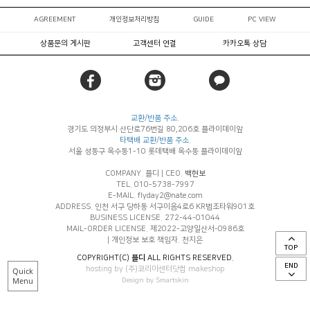
AGREEMENT
개인정보처리방침
GUIDE
PC VIEW
상품문의 게시판
고객센터 연결
카카오톡 상담
교환/반품 주소.
경기도 의정부시 산단로76번길 80,206호 플라이데이앞
타택배 교환/반품 주소.
서울 성동구 옥수동1-10 롯데택배 옥수동 플라이데이앞
COMPANY. 플디
|
CEO.
백현보
TEL. 010-5738-7997
E-MAIL. flyday2@nate.com
ADDRESS. 인천 서구 당하동 서구이음4로6 KR법조타워901호
BUSINESS LICENSE. 272-44-01044
MAIL-ORDER LICENSE. 제2022-고양일산서-0986호
|
개인정보 보호 책임자. 천지은
TOP
COPYRIGHT(C)
플디
ALL RIGHTS RESERVED.
END
hosting by (주)코리아센터닷컴 makeshop
Quick
Menu